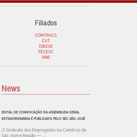
Filiados
CONTRACS
CUT
DIEESE
FECESC
SINE
News
EDITAL DE CONVOCAÇÃO DA ASSEMBLEIA GERAL
SEC SÃO JOSÉ CONVOCA
EXTRAORDINÁRIA É PUBLICADO PELO SEC SÃO JOSÉ
ASSEMBLEIA GERAL EXT
O Sindicato dos Empregados no Comércio de
O Sindicato dos Emp
São José e Região — ...
São José e Região publ