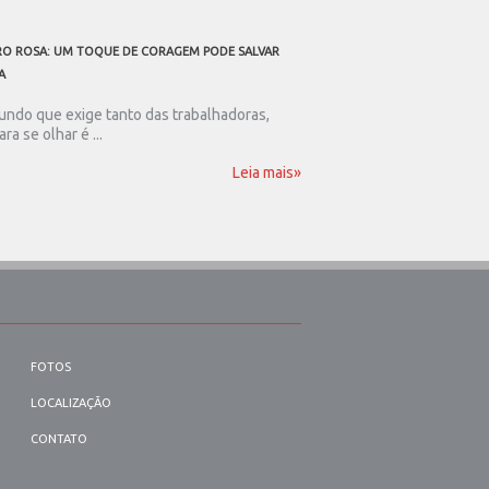
O ROSA: UM TOQUE DE CORAGEM PODE SALVAR
A TODOS OS PAIS TRABALHAD
A
Ser pai nos dias de hoje
resistência. Num mundo .
ndo que exige tanto das trabalhadoras,
ara se olhar é ...
Leia mais»
FOTOS
LOCALIZAÇÃO
CONTATO