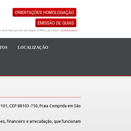
ORIENTAÇÕES HOMOLOGAÇÃO
EMISSÃO DE GUIAS
e você não possui um login (CNPJ), por favor
solicite aqui
.
TOS
LOCALIZAÇÃO
º101, CEP 88103-750, Praia Comprida em São
ões, financeiro e arrecadação, que funcionam