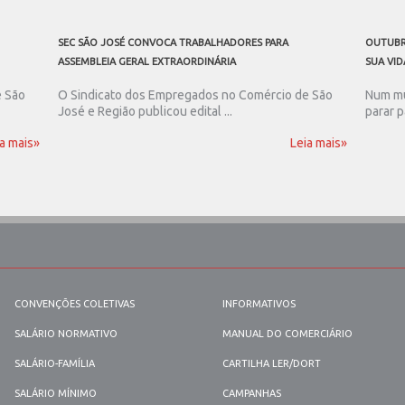
SEC SÃO JOSÉ CONVOCA TRABALHADORES PARA
OUTUBR
ASSEMBLEIA GERAL EXTRAORDINÁRIA
SUA VID
e São
O Sindicato dos Empregados no Comércio de São
Num mu
José e Região publicou edital ...
parar p
a mais»
Leia mais»
CONVENÇÕES COLETIVAS
INFORMATIVOS
SALÁRIO NORMATIVO
MANUAL DO COMERCIÁRIO
SALÁRIO-FAMÍLIA
CARTILHA LER/DORT
SALÁRIO MÍNIMO
CAMPANHAS