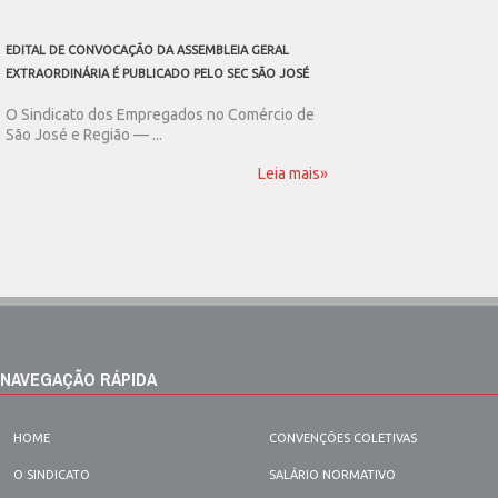
EDITAL DE CONVOCAÇÃO DA ASSEMBLEIA GERAL
SEC SÃO JOSÉ CONVOCA
EXTRAORDINÁRIA É PUBLICADO PELO SEC SÃO JOSÉ
ASSEMBLEIA GERAL EXT
O Sindicato dos Empregados no Comércio de
O Sindicato dos Emp
São José e Região — ...
São José e Região publ
Leia mais»
NAVEGAÇÃO RÁPIDA
HOME
CONVENÇÕES COLETIVAS
O SINDICATO
SALÁRIO NORMATIVO