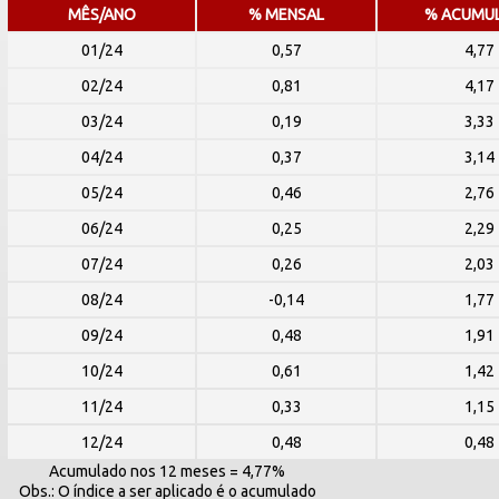
MÊS/ANO
% MENSAL
% ACUMU
01/24
0,57
4,77
02/24
0,81
4,17
03/24
0,19
3,33
04/24
0,37
3,14
05/24
0,46
2,76
06/24
0,25
2,29
07/24
0,26
2,03
08/24
-0,14
1,77
09/24
0,48
1,91
10/24
0,61
1,42
11/24
0,33
1,15
12/24
0,48
0,48
Acumulado nos 12 meses = 4,77%
Obs.: O índice a ser aplicado é o acumulado