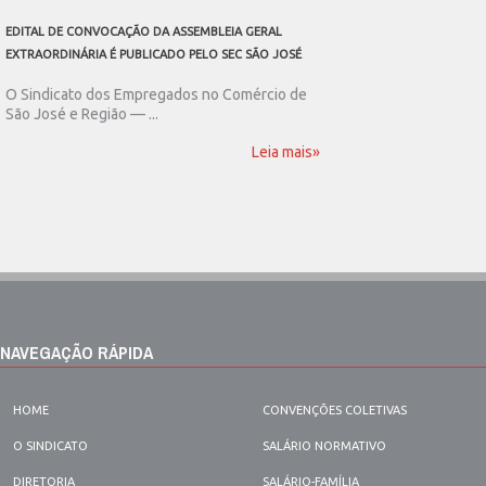
EDITAL DE CONVOCAÇÃO DA ASSEMBLEIA GERAL
SEC SÃO JOSÉ CONVOCA
EXTRAORDINÁRIA É PUBLICADO PELO SEC SÃO JOSÉ
ASSEMBLEIA GERAL EXT
O Sindicato dos Empregados no Comércio de
O Sindicato dos Emp
São José e Região — ...
São José e Região publ
Leia mais»
NAVEGAÇÃO RÁPIDA
HOME
CONVENÇÕES COLETIVAS
O SINDICATO
SALÁRIO NORMATIVO
DIRETORIA
SALÁRIO-FAMÍLIA