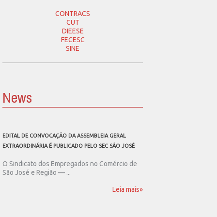
CONTRACS
CUT
DIEESE
FECESC
SINE
News
EDITAL DE CONVOCAÇÃO DA ASSEMBLEIA GERAL
SEC SÃO JOSÉ CONVOCA
EXTRAORDINÁRIA É PUBLICADO PELO SEC SÃO JOSÉ
ASSEMBLEIA GERAL EXT
O Sindicato dos Empregados no Comércio de
O Sindicato dos Emp
São José e Região — ...
São José e Região publ
Leia mais»