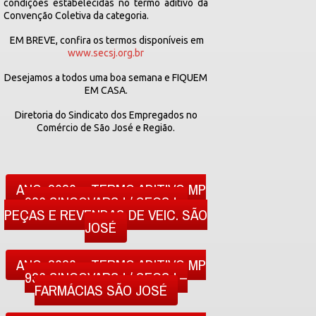
condições estabelecidas no termo aditivo da
Convenção Coletiva da categoria.
EM BREVE, confira os termos disponíveis em
www.secsj.org.br
Desejamos a todos uma boa semana e FIQUEM
EM CASA.
Diretoria do Sindicato dos Empregados no
Comércio de São José e Região.
ANO: 2020 – TERMO ADITIVO MP
936 SINCOVARSJ / SECSJ –
PEÇAS E REVENDAS DE VEIC. SÃO
JOSÉ
ANO: 2020 – TERMO ADITIVO MP
936 SINCOVARSJ / SECSJ –
FARMÁCIAS SÃO JOSÉ