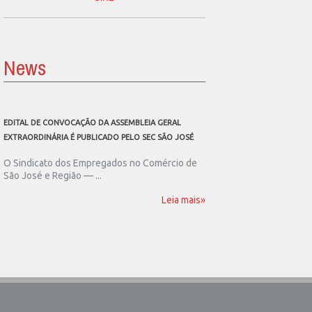
News
EDITAL DE CONVOCAÇÃO DA ASSEMBLEIA GERAL
SEC SÃO JOSÉ CONVOCA
EXTRAORDINÁRIA É PUBLICADO PELO SEC SÃO JOSÉ
ASSEMBLEIA GERAL EXT
O Sindicato dos Empregados no Comércio de
O Sindicato dos Emp
São José e Região — ...
São José e Região publ
Leia mais»