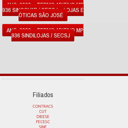
ANO: 2020 – TERMO ADITIVO MP
936 SINCOVAR / SECSJ – LOJAS E
ÓTICAS SÃO JOSÉ
ANO: 2020 – TERMO ADITIVO MP
936 SINDILOJAS / SECSJ
Filiados
CONTRACS
CUT
DIEESE
FECESC
SINE