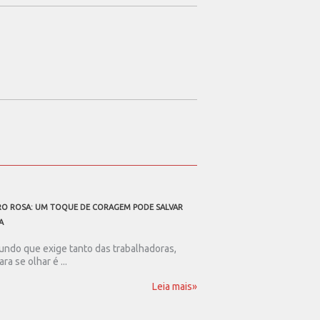
O ROSA: UM TOQUE DE CORAGEM PODE SALVAR
A TODOS OS PAIS TRABALHAD
A
Ser pai nos dias de hoje
resistência. Num mundo .
ndo que exige tanto das trabalhadoras,
ara se olhar é ...
Leia mais»