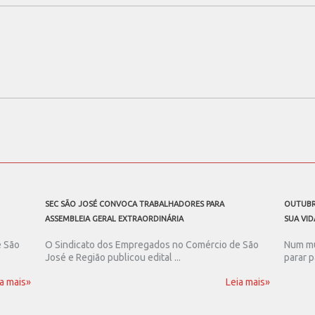
SEC SÃO JOSÉ CONVOCA TRABALHADORES PARA
OUTUBR
ASSEMBLEIA GERAL EXTRAORDINÁRIA
SUA VID
e São
O Sindicato dos Empregados no Comércio de São
Num mu
José e Região publicou edital ...
parar p
a mais»
Leia mais»