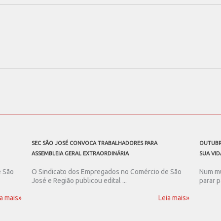
SEC SÃO JOSÉ CONVOCA TRABALHADORES PARA
OUTUBR
ASSEMBLEIA GERAL EXTRAORDINÁRIA
SUA VID
e São
O Sindicato dos Empregados no Comércio de São
Num mu
José e Região publicou edital ...
parar p
a mais»
Leia mais»