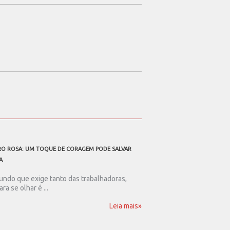
O ROSA: UM TOQUE DE CORAGEM PODE SALVAR
A TODOS OS PAIS TRABALHAD
A
Ser pai nos dias de hoje
resistência. Num mundo .
ndo que exige tanto das trabalhadoras,
ara se olhar é ...
Leia mais»