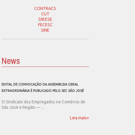
CONTRACS
CUT
DIEESE
FECESC
SINE
News
EDITAL DE CONVOCAÇÃO DA ASSEMBLEIA GERAL
SEC SÃO JOSÉ CONVOCA
EXTRAORDINÁRIA É PUBLICADO PELO SEC SÃO JOSÉ
ASSEMBLEIA GERAL EXT
O Sindicato dos Empregados no Comércio de
O Sindicato dos Emp
São José e Região — ...
São José e Região publ
Leia mais»