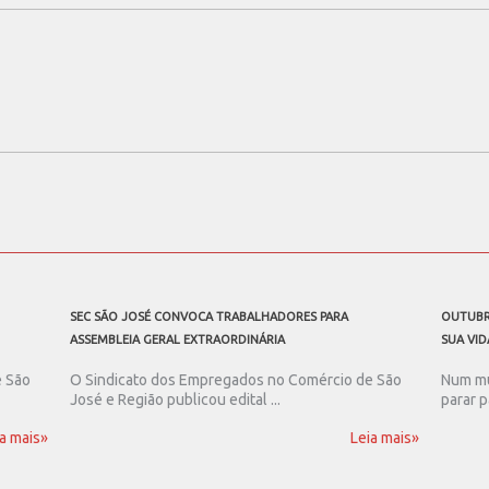
SEC SÃO JOSÉ CONVOCA TRABALHADORES PARA
OUTUBR
ASSEMBLEIA GERAL EXTRAORDINÁRIA
SUA VID
e São
O Sindicato dos Empregados no Comércio de São
Num mu
José e Região publicou edital ...
parar p
a mais»
Leia mais»