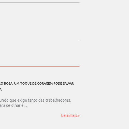
O ROSA: UM TOQUE DE CORAGEM PODE SALVAR
A TODOS OS PAIS TRABALHAD
A
Ser pai nos dias de hoje
resistência. Num mundo .
ndo que exige tanto das trabalhadoras,
ara se olhar é ...
Leia mais»