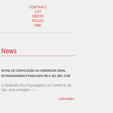
CONTRACS
CUT
DIEESE
FECESC
SINE
News
EDITAL DE CONVOCAÇÃO DA ASSEMBLEIA GERAL
SEC SÃO JOSÉ CONVOCA
EXTRAORDINÁRIA É PUBLICADO PELO SEC SÃO JOSÉ
ASSEMBLEIA GERAL EXT
O Sindicato dos Empregados no Comércio de
O Sindicato dos Emp
São José e Região — ...
São José e Região publ
Leia mais»