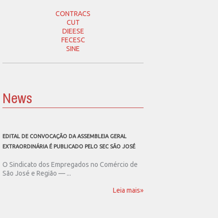
CONTRACS
CUT
DIEESE
FECESC
SINE
News
EDITAL DE CONVOCAÇÃO DA ASSEMBLEIA GERAL
SEC SÃO JOSÉ CONVOCA
EXTRAORDINÁRIA É PUBLICADO PELO SEC SÃO JOSÉ
ASSEMBLEIA GERAL EXT
O Sindicato dos Empregados no Comércio de
O Sindicato dos Emp
São José e Região — ...
São José e Região publ
Leia mais»