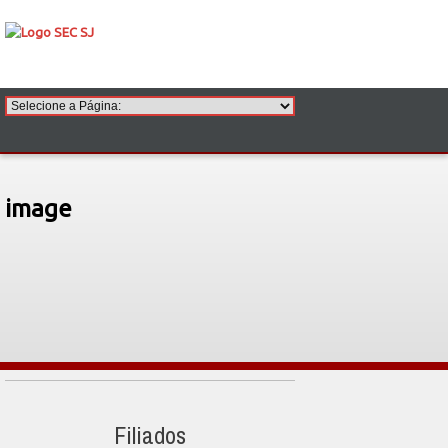
image
Filiados