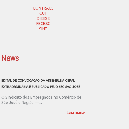
CONTRACS
CUT
DIEESE
FECESC
SINE
News
EDITAL DE CONVOCAÇÃO DA ASSEMBLEIA GERAL
SEC SÃO JOSÉ CONVOCA
EXTRAORDINÁRIA É PUBLICADO PELO SEC SÃO JOSÉ
ASSEMBLEIA GERAL EXT
O Sindicato dos Empregados no Comércio de
O Sindicato dos Emp
São José e Região — ...
São José e Região publ
Leia mais»