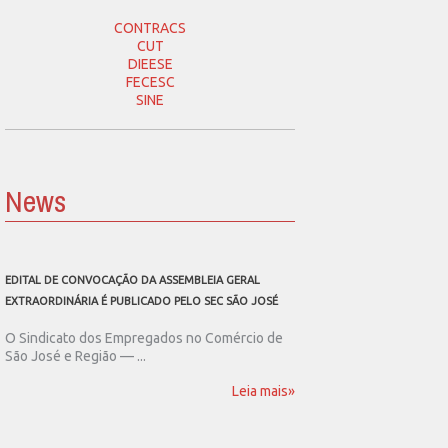
CONTRACS
CUT
DIEESE
FECESC
SINE
News
EDITAL DE CONVOCAÇÃO DA ASSEMBLEIA GERAL
SEC SÃO JOSÉ CONVOCA
EXTRAORDINÁRIA É PUBLICADO PELO SEC SÃO JOSÉ
ASSEMBLEIA GERAL EXT
O Sindicato dos Empregados no Comércio de
O Sindicato dos Emp
São José e Região — ...
São José e Região publ
Leia mais»