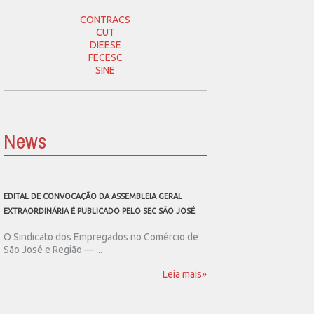
CONTRACS
CUT
DIEESE
FECESC
SINE
News
EDITAL DE CONVOCAÇÃO DA ASSEMBLEIA GERAL
SEC SÃO JOSÉ CONVOCA
EXTRAORDINÁRIA É PUBLICADO PELO SEC SÃO JOSÉ
ASSEMBLEIA GERAL EXT
O Sindicato dos Empregados no Comércio de
O Sindicato dos Emp
São José e Região — ...
São José e Região publ
Leia mais»