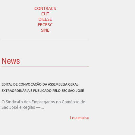
CONTRACS
CUT
DIEESE
FECESC
SINE
News
EDITAL DE CONVOCAÇÃO DA ASSEMBLEIA GERAL
SEC SÃO JOSÉ CONVOCA
EXTRAORDINÁRIA É PUBLICADO PELO SEC SÃO JOSÉ
ASSEMBLEIA GERAL EXT
O Sindicato dos Empregados no Comércio de
O Sindicato dos Emp
São José e Região — ...
São José e Região publ
Leia mais»