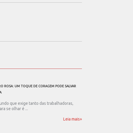
O ROSA: UM TOQUE DE CORAGEM PODE SALVAR
A TODOS OS PAIS TRABALHAD
A
Ser pai nos dias de hoje
resistência. Num mundo .
ndo que exige tanto das trabalhadoras,
ara se olhar é ...
Leia mais»