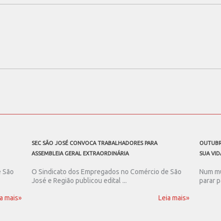
SEC SÃO JOSÉ CONVOCA TRABALHADORES PARA
OUTUBR
ASSEMBLEIA GERAL EXTRAORDINÁRIA
SUA VID
e São
O Sindicato dos Empregados no Comércio de São
Num mu
José e Região publicou edital ...
parar p
a mais»
Leia mais»