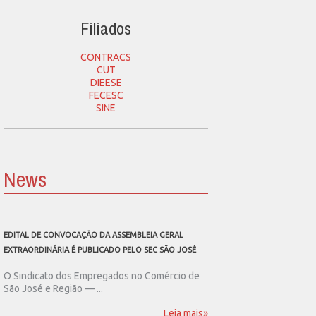
Filiados
CONTRACS
CUT
DIEESE
FECESC
SINE
News
EDITAL DE CONVOCAÇÃO DA ASSEMBLEIA GERAL
SEC SÃO JOSÉ CONVOCA
EXTRAORDINÁRIA É PUBLICADO PELO SEC SÃO JOSÉ
ASSEMBLEIA GERAL EXT
O Sindicato dos Empregados no Comércio de
O Sindicato dos Emp
São José e Região — ...
São José e Região publ
Leia mais»