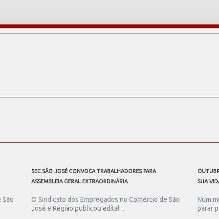
SEC SÃO JOSÉ CONVOCA TRABALHADORES PARA
OUTUBR
ASSEMBLEIA GERAL EXTRAORDINÁRIA
SUA VID
e São
O Sindicato dos Empregados no Comércio de São
Num mu
José e Região publicou edital ...
parar p