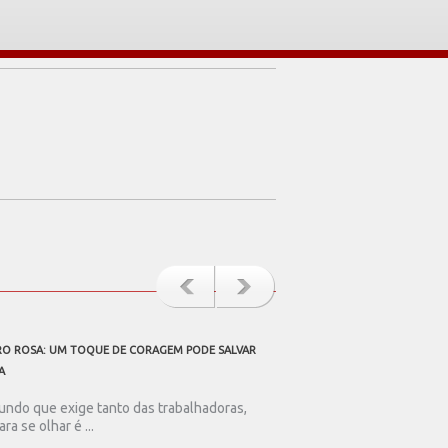
O ROSA: UM TOQUE DE CORAGEM PODE SALVAR
A TODOS OS PAIS TRABALHAD
A
Ser pai nos dias de hoje
resistência. Num mundo .
ndo que exige tanto das trabalhadoras,
ara se olhar é ...