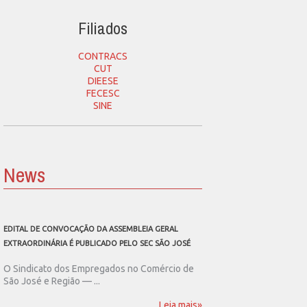
Filiados
CONTRACS
CUT
DIEESE
FECESC
SINE
News
EDITAL DE CONVOCAÇÃO DA ASSEMBLEIA GERAL
SEC SÃO JOSÉ CONVOCA
EXTRAORDINÁRIA É PUBLICADO PELO SEC SÃO JOSÉ
ASSEMBLEIA GERAL EXT
O Sindicato dos Empregados no Comércio de
O Sindicato dos Emp
São José e Região — ...
São José e Região publ
Leia mais»