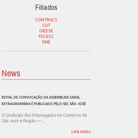
Filiados
CONTRACS
CUT
DIEESE
FECESC
SINE
News
EDITAL DE CONVOCAÇÃO DA ASSEMBLEIA GERAL
SEC SÃO JOSÉ CONVOCA
EXTRAORDINÁRIA É PUBLICADO PELO SEC SÃO JOSÉ
ASSEMBLEIA GERAL EXT
O Sindicato dos Empregados no Comércio de
O Sindicato dos Emp
São José e Região — ...
São José e Região publ
Leia mais»