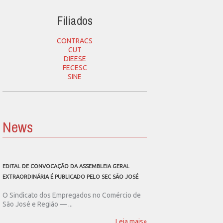
Filiados
CONTRACS
CUT
DIEESE
FECESC
SINE
News
EDITAL DE CONVOCAÇÃO DA ASSEMBLEIA GERAL
SEC SÃO JOSÉ CONVOCA
EXTRAORDINÁRIA É PUBLICADO PELO SEC SÃO JOSÉ
ASSEMBLEIA GERAL EXT
O Sindicato dos Empregados no Comércio de
O Sindicato dos Emp
São José e Região — ...
São José e Região publ
Leia mais»