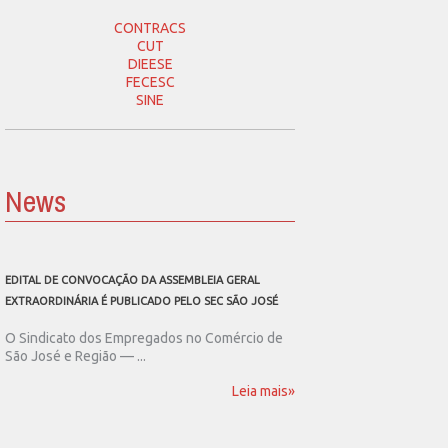
CONTRACS
CUT
DIEESE
FECESC
SINE
News
EDITAL DE CONVOCAÇÃO DA ASSEMBLEIA GERAL
SEC SÃO JOSÉ CONVOCA
EXTRAORDINÁRIA É PUBLICADO PELO SEC SÃO JOSÉ
ASSEMBLEIA GERAL EXT
O Sindicato dos Empregados no Comércio de
O Sindicato dos Emp
São José e Região — ...
São José e Região publ
Leia mais»