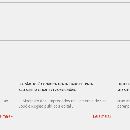
SEC SÃO JOSÉ CONVOCA TRABALHADORES PARA
OUTUBR
ASSEMBLEIA GERAL EXTRAORDINÁRIA
SUA VID
e São
O Sindicato dos Empregados no Comércio de São
Num mu
José e Região publicou edital ...
parar p
a mais»
Leia mais»