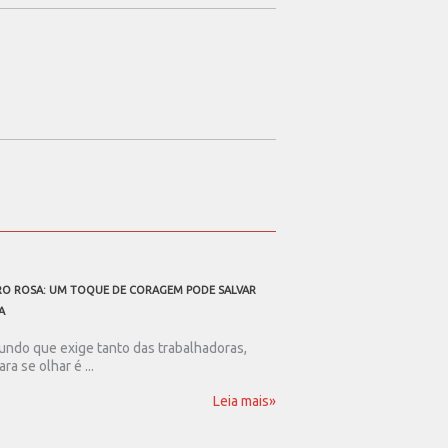
O ROSA: UM TOQUE DE CORAGEM PODE SALVAR
A TODOS OS PAIS TRABALHAD
A
Ser pai nos dias de hoje
resistência. Num mundo .
ndo que exige tanto das trabalhadoras,
ara se olhar é ...
Leia mais»