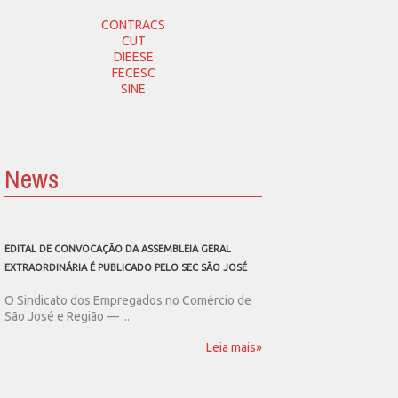
CONTRACS
CUT
DIEESE
FECESC
SINE
News
EDITAL DE CONVOCAÇÃO DA ASSEMBLEIA GERAL
SEC SÃO JOSÉ CONVOCA
EXTRAORDINÁRIA É PUBLICADO PELO SEC SÃO JOSÉ
ASSEMBLEIA GERAL EXT
O Sindicato dos Empregados no Comércio de
O Sindicato dos Emp
São José e Região — ...
São José e Região publ
Leia mais»