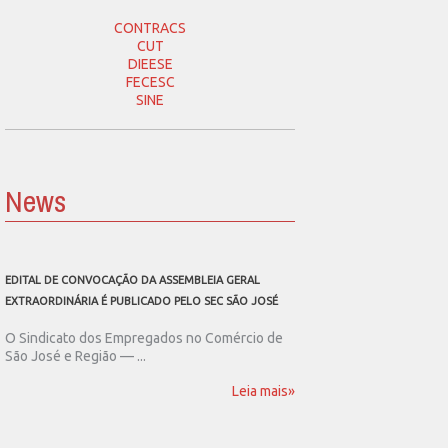
CONTRACS
CUT
DIEESE
FECESC
SINE
News
EDITAL DE CONVOCAÇÃO DA ASSEMBLEIA GERAL
SEC SÃO JOSÉ CONVOCA
EXTRAORDINÁRIA É PUBLICADO PELO SEC SÃO JOSÉ
ASSEMBLEIA GERAL EXT
O Sindicato dos Empregados no Comércio de
O Sindicato dos Emp
São José e Região — ...
São José e Região publ
Leia mais»