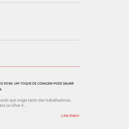
O ROSA: UM TOQUE DE CORAGEM PODE SALVAR
A TODOS OS PAIS TRABALHAD
A
Ser pai nos dias de hoje
resistência. Num mundo .
ndo que exige tanto das trabalhadoras,
ara se olhar é ...
Leia mais»