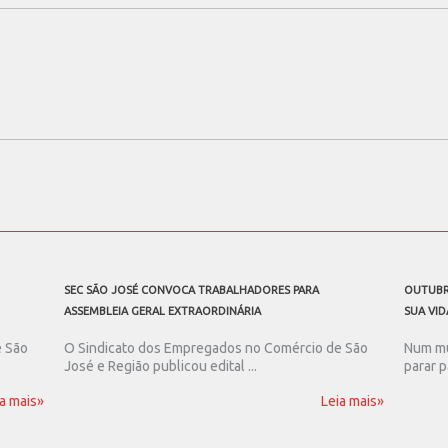
SEC SÃO JOSÉ CONVOCA TRABALHADORES PARA
OUTUBR
ASSEMBLEIA GERAL EXTRAORDINÁRIA
SUA VID
e São
O Sindicato dos Empregados no Comércio de São
Num mu
José e Região publicou edital ...
parar p
a mais»
Leia mais»