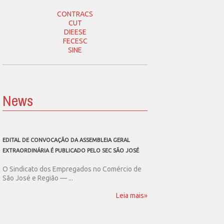
CONTRACS
CUT
DIEESE
FECESC
SINE
News
EDITAL DE CONVOCAÇÃO DA ASSEMBLEIA GERAL
SEC SÃO JOSÉ CONVOCA
EXTRAORDINÁRIA É PUBLICADO PELO SEC SÃO JOSÉ
ASSEMBLEIA GERAL EXT
O Sindicato dos Empregados no Comércio de
O Sindicato dos Emp
São José e Região — ...
São José e Região publ
Leia mais»