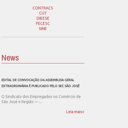
CONTRACS
CUT
DIEESE
FECESC
SINE
News
EDITAL DE CONVOCAÇÃO DA ASSEMBLEIA GERAL
SEC SÃO JOSÉ CONVOCA
EXTRAORDINÁRIA É PUBLICADO PELO SEC SÃO JOSÉ
ASSEMBLEIA GERAL EXT
O Sindicato dos Empregados no Comércio de
O Sindicato dos Emp
São José e Região — ...
São José e Região publ
Leia mais»