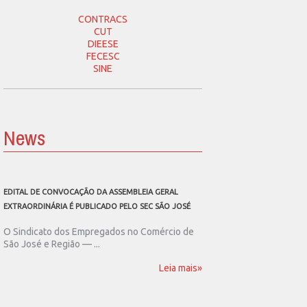
CONTRACS
CUT
DIEESE
FECESC
SINE
News
EDITAL DE CONVOCAÇÃO DA ASSEMBLEIA GERAL
SEC SÃO JOSÉ CONVOCA
EXTRAORDINÁRIA É PUBLICADO PELO SEC SÃO JOSÉ
ASSEMBLEIA GERAL EXT
O Sindicato dos Empregados no Comércio de
O Sindicato dos Emp
São José e Região — ...
São José e Região publ
Leia mais»