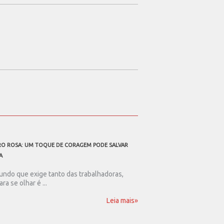
O ROSA: UM TOQUE DE CORAGEM PODE SALVAR
A TODOS OS PAIS TRABALHAD
A
Ser pai nos dias de hoje
resistência. Num mundo .
ndo que exige tanto das trabalhadoras,
ara se olhar é ...
Leia mais»