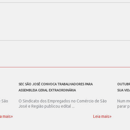
SEC SÃO JOSÉ CONVOCA TRABALHADORES PARA
OUTUBR
ASSEMBLEIA GERAL EXTRAORDINÁRIA
SUA VID
e São
O Sindicato dos Empregados no Comércio de São
Num mu
José e Região publicou edital ...
parar p
a mais»
Leia mais»