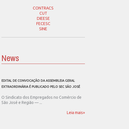
CONTRACS
CUT
DIEESE
FECESC
SINE
News
EDITAL DE CONVOCAÇÃO DA ASSEMBLEIA GERAL
SEC SÃO JOSÉ CONVOCA
EXTRAORDINÁRIA É PUBLICADO PELO SEC SÃO JOSÉ
ASSEMBLEIA GERAL EXT
O Sindicato dos Empregados no Comércio de
O Sindicato dos Emp
São José e Região — ...
São José e Região publ
Leia mais»