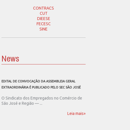
CONTRACS
CUT
DIEESE
FECESC
SINE
News
EDITAL DE CONVOCAÇÃO DA ASSEMBLEIA GERAL
SEC SÃO JOSÉ CONVOCA
EXTRAORDINÁRIA É PUBLICADO PELO SEC SÃO JOSÉ
ASSEMBLEIA GERAL EXT
O Sindicato dos Empregados no Comércio de
O Sindicato dos Emp
São José e Região — ...
São José e Região publ
Leia mais»