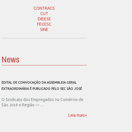
CONTRACS
CUT
DIEESE
FECESC
SINE
News
EDITAL DE CONVOCAÇÃO DA ASSEMBLEIA GERAL
SEC SÃO JOSÉ CONVOCA
EXTRAORDINÁRIA É PUBLICADO PELO SEC SÃO JOSÉ
ASSEMBLEIA GERAL EXT
O Sindicato dos Empregados no Comércio de
O Sindicato dos Emp
São José e Região — ...
São José e Região publ
Leia mais»