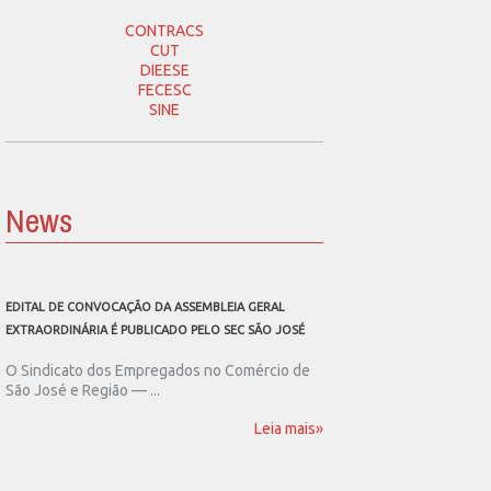
CONTRACS
CUT
DIEESE
FECESC
SINE
News
EDITAL DE CONVOCAÇÃO DA ASSEMBLEIA GERAL
SEC SÃO JOSÉ CONVOCA
EXTRAORDINÁRIA É PUBLICADO PELO SEC SÃO JOSÉ
ASSEMBLEIA GERAL EXT
O Sindicato dos Empregados no Comércio de
O Sindicato dos Emp
São José e Região — ...
São José e Região publ
Leia mais»