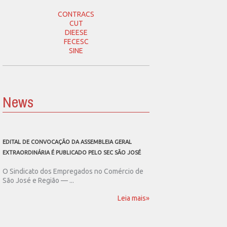
CONTRACS
CUT
DIEESE
FECESC
SINE
News
EDITAL DE CONVOCAÇÃO DA ASSEMBLEIA GERAL
SEC SÃO JOSÉ CONVOCA
EXTRAORDINÁRIA É PUBLICADO PELO SEC SÃO JOSÉ
ASSEMBLEIA GERAL EXT
O Sindicato dos Empregados no Comércio de
O Sindicato dos Emp
São José e Região — ...
São José e Região publ
Leia mais»