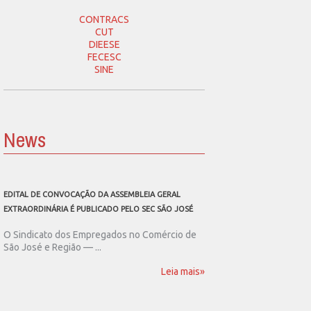
CONTRACS
CUT
DIEESE
FECESC
SINE
News
EDITAL DE CONVOCAÇÃO DA ASSEMBLEIA GERAL
SEC SÃO JOSÉ CONVOCA
EXTRAORDINÁRIA É PUBLICADO PELO SEC SÃO JOSÉ
ASSEMBLEIA GERAL EXT
O Sindicato dos Empregados no Comércio de
O Sindicato dos Emp
São José e Região — ...
São José e Região publ
Leia mais»