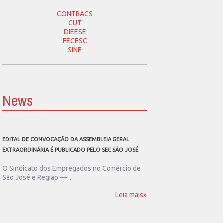
CONTRACS
CUT
DIEESE
FECESC
SINE
News
EDITAL DE CONVOCAÇÃO DA ASSEMBLEIA GERAL
SEC SÃO JOSÉ CONVOCA
EXTRAORDINÁRIA É PUBLICADO PELO SEC SÃO JOSÉ
ASSEMBLEIA GERAL EXT
O Sindicato dos Empregados no Comércio de
O Sindicato dos Emp
São José e Região — ...
São José e Região publ
Leia mais»