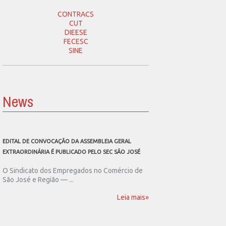
CONTRACS
CUT
DIEESE
FECESC
SINE
News
EDITAL DE CONVOCAÇÃO DA ASSEMBLEIA GERAL
SEC SÃO JOSÉ CONVOCA
EXTRAORDINÁRIA É PUBLICADO PELO SEC SÃO JOSÉ
ASSEMBLEIA GERAL EXT
O Sindicato dos Empregados no Comércio de
O Sindicato dos Emp
São José e Região — ...
São José e Região publ
Leia mais»