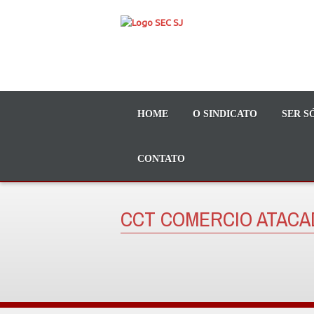
HOME
O SINDICATO
SER S
CONTATO
CCT COMERCIO ATACAD