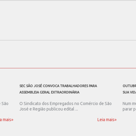
SEC SÃO JOSÉ CONVOCA TRABALHADORES PARA
OUTUBR
ASSEMBLEIA GERAL EXTRAORDINÁRIA
SUA VID
e São
O Sindicato dos Empregados no Comércio de São
Num mu
José e Região publicou edital ...
parar p
a mais»
Leia mais»