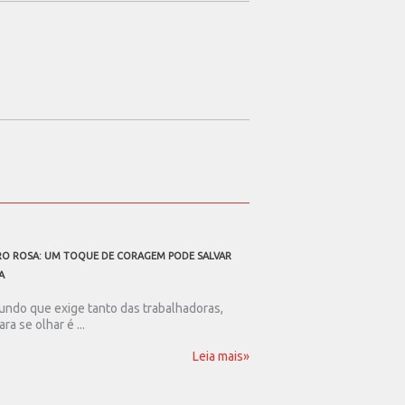
O ROSA: UM TOQUE DE CORAGEM PODE SALVAR
A TODOS OS PAIS TRABALHAD
A
Ser pai nos dias de hoje
resistência. Num mundo .
ndo que exige tanto das trabalhadoras,
ara se olhar é ...
Leia mais»