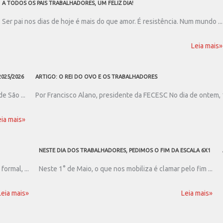
A TODOS OS PAIS TRABALHADORES, UM FELIZ DIA!
Ser pai nos dias de hoje é mais do que amor. É resistência. Num mundo ...
Leia mais»
025/2026
ARTIGO: O REI DO OVO E OS TRABALHADORES
e São ...
Por Francisco Alano, presidente da FECESC No dia de ontem, 1
eia mais»
NESTE DIA DOS TRABALHADORES, PEDIMOS O FIM DA ESCALA 6X1
ormal, ...
Neste 1° de Maio, o que nos mobiliza é clamar pelo fim ...
Leia mais»
Leia mais»