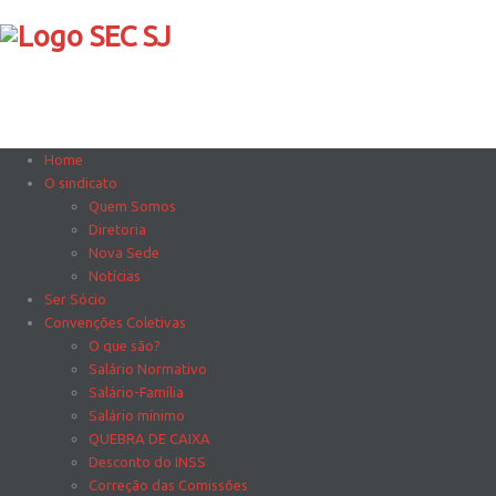
Home
O sindicato
Quem Somos
Diretoria
Nova Sede
Notícias
Ser Sócio
Convenções Coletivas
O que são?
Salário Normativo
Salário-Família
Salário mínimo
QUEBRA DE CAIXA
Desconto do INSS
Correção das Comissões