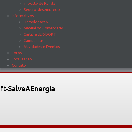
Imposto de Renda
Seguro-desemprego
Informativos
Homologação
Manual do Comerciário
Cartilha LER/DORT
Campanhas
Atividades e Eventos
Fotos
Localização
Contato
ft-SalveAEnergia