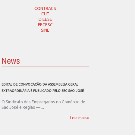
CONTRACS
CUT
DIEESE
FECESC
SINE
News
EDITAL DE CONVOCAÇÃO DA ASSEMBLEIA GERAL
SEC SÃO JOSÉ CONVOCA
EXTRAORDINÁRIA É PUBLICADO PELO SEC SÃO JOSÉ
ASSEMBLEIA GERAL EXT
O Sindicato dos Empregados no Comércio de
O Sindicato dos Emp
São José e Região — ...
São José e Região publ
Leia mais»