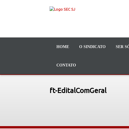
HOME
O SINDICATO
SER S
CONTATO
ft-EditalComGeral