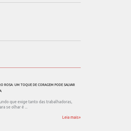
O ROSA: UM TOQUE DE CORAGEM PODE SALVAR
A TODOS OS PAIS TRABALHAD
A
Ser pai nos dias de hoje
resistência. Num mundo .
ndo que exige tanto das trabalhadoras,
ara se olhar é ...
Leia mais»