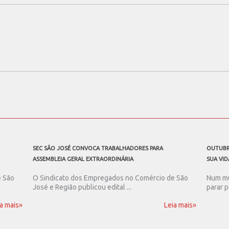
SEC SÃO JOSÉ CONVOCA TRABALHADORES PARA
OUTUBR
ASSEMBLEIA GERAL EXTRAORDINÁRIA
SUA VID
e São
O Sindicato dos Empregados no Comércio de São
Num mu
José e Região publicou edital ...
parar p
a mais»
Leia mais»